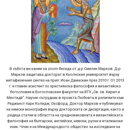
В събота ви каним на zoom-беседа от д-р Смилен Марков. Д-р
Марков защитава докторат в Кьолнския университет върху
метафизичния синтез на преп. Иоан Дамаскин през 2010 г. От 2013
г. е главен асистент по християнска философия и византийско
богословие в Богословския факултет на ВТУ „Св. св. Кирил и
Меотидй“. Научен сътрудник в проекта Любовта в религиите към
Риджънст парк Колидж, Оксфорд. Доктор Марков е публикувал
на немски монография върху докторската си дисертация, както и
редица статии в областта на средновековната и византийската
философия на български, английски, немски, руски и италиански
език. Член е на Международното общество за изследване на