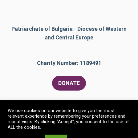
Patriarchate of Bulgaria - Diocese of Western
and Central Europe
Charity Number: 1189491
DONATE
We use cookies on our website to give you the most
relevant experience by remembering your preferences and
repeat visits. By clicking “Accept”, you consent to the use of
ALL the cookies.
© 2026 The Bulgarian Orthodox Community of St
Constantine and St Helen
• Built with
GeneratePress