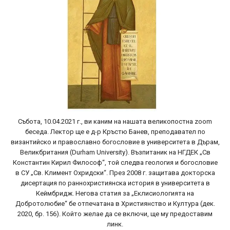
Събота, 10.04.2021 г., ви каним на нашата великопостна zoom
беседа. Лектор ще е д-р Кръстю Банев, преподавател по
византийско и православно богословие в университета в Дърам,
Великбритания (Durham University). Възпитаник на НГДЕК „Св
Константин Кирил Философ“, той следва геология и богословие
в СУ „Св. Климент Охридски“. През 2008 г. защитава докторска
дисертация по раннохристиянска история в университета в
Кеймбридж. Негова статия за „Еклисиологията на
Добротолюбие“ бе отпечатана в Християнство и Култура (дек.
2020, бр. 156). Който желае да се включи, ще му предоставим
линк.