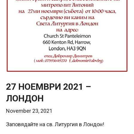
27 НОЕМВРИ 2021 –
ЛОНДОН
November 23, 2021
Заповядайте на св. Литургия в Лондон!