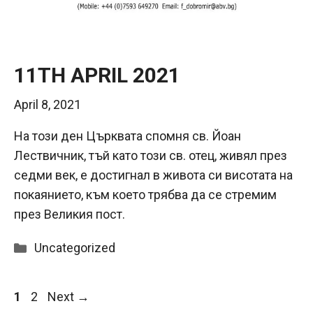
11TH APRIL 2021
April 8, 2021
На този ден Църквата спомня св. Йоан
Лествичник, тъй като този св. отец, живял през
седми век, е достигнал в живота си висотата на
покаянието, към което трябва да се стремим
през Великия пост.
Categories
Uncategorized
Page
Page
1
2
Next
→