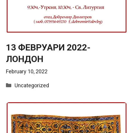
13 ФЕВРУАРИ 2022-
ЛОНДОН
February 10, 2022
Categories
Uncategorized