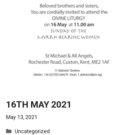
16TH MAY 2021
May 13, 2021
Categories
Uncategorized