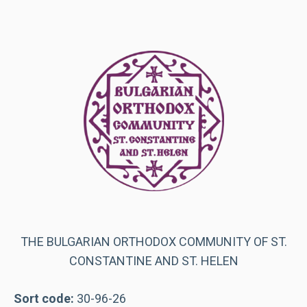
THE BULGARIAN ORTHODOX COMMUNITY OF ST.
CONSTANTINE AND ST. HELEN
Sort code:
30-96-26