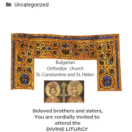
Categories
Uncategorized