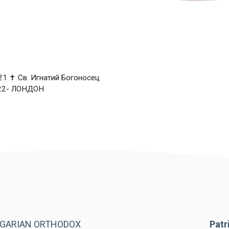
 ✝ Св. Игнатий Богоносец
22- ЛОНДОН
LGARIAN ORTHODOX
Patr