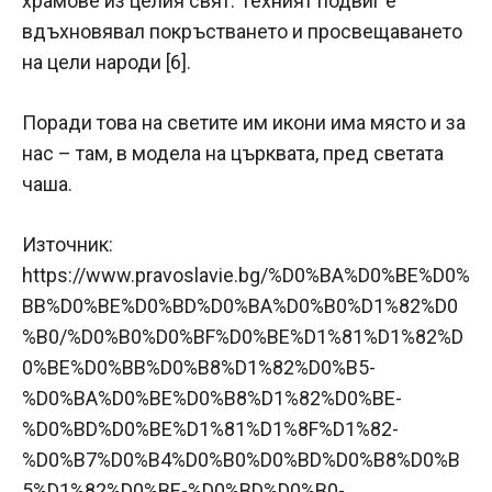
храмове из целия свят. Техният подвиг е
вдъхновявал покръстването и просвещаването
на цели народи [6].
Поради това на светите им икони има място и за
нас – там, в модела на църквата, пред светата
чаша.
Източник:
https://www.pravoslavie.bg/%D0%BA%D0%BE%D0%
BB%D0%BE%D0%BD%D0%BA%D0%B0%D1%82%D0
%B0/%D0%B0%D0%BF%D0%BE%D1%81%D1%82%D
0%BE%D0%BB%D0%B8%D1%82%D0%B5-
%D0%BA%D0%BE%D0%B8%D1%82%D0%BE-
%D0%BD%D0%BE%D1%81%D1%8F%D1%82-
%D0%B7%D0%B4%D0%B0%D0%BD%D0%B8%D0%B
5%D1%82%D0%BE-%D0%BD%D0%B0-