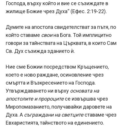
Господа, върху който и вие се съзиждате в
жилище Божие чрез Духа“ (Ефес. 2:19-22).
Думите на апостола свидетелстват за пътя, по
който ставаме
свои
на Бога. Той имплицитно
говори за тайнствата на Църквата, в които Сам
Св. Дух съзижда зданието ѝ.
Ние сме Божии посредством Кръщението,
което е ново раждане, осиновление чрез
смъртта и Възкресението на Господа.
Утвърждаването ни върху
основата на
апостолите и пророците
се извършва чрез
Миропомазанието, получавайки даровете на
Духа. А
съграждани на светците
ставаме чрез
Евхаристията, тайнството на единението.