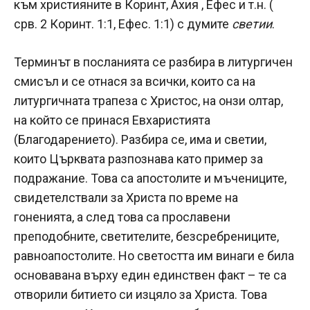
към християните в Коринт, Ахия , Ефес и т.н. (
срв. 2 Коринт. 1:1, Ефес. 1:1) с думите
светии
.
Терминът в посланията се разбира в литургичен
смисъл и се отнася за всички, които са на
литургичната трапеза с Христос, на онзи олтар,
на който се принася Евхаристията
(Благодарението). Разбира се, има и светии,
които Църквата разпознава като пример за
подражание. Това са апостолите и мъчениците,
свидетелствали за Христа по време на
гоненията, а след това са прославени
преподобните, светителите, безсребрениците,
равноапостолите. Но светостта им винаги е била
основавана върху един единствен факт – те са
отворили битието си изцяло за Христа. Това