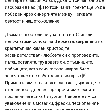
центъра на нашия живот, докато Той напълно се
изобрази в нас [4]. По този начин грехът ще бъде
победен чрез синергията между Неговата
святост и нашето желание.
Двамата апостоли ни учат на това. Станали
непоклатими основи на Църквата, закрепени на
крайъгълния камък Христос, те
засвидетелствали любовта си с проповедите,
пътешествията, трудовете си, с тъмниците,
побоищата, като всичко това накрая било
запечатано със собствената им кръв [5].
Примерът им е толкова важен за Църквата, че
от древност до днес, препрочитаме техните
послания на всяка Литургия. Ликовете им са
увековечени в мозайки, фрески, песнопения и