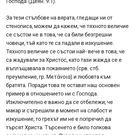
Господа”(Деян. 9:1).
За тези стълбове на вярата, гледащи ни от
стенописа, можем да кажем, че тяхното величие
се състои не в това, че са били безгрешни
човеци, тъй като те са падали в изкушение.
Тяхното величие се състои най- вече в това, че
са жадували за Христос, като тази жажда се е
въплъщавала в покаянието (срв. стб.
преумление, гр. Μετάνοια) и любовта към
братята. Поради това те остават наш основен
пример в отношението ни с Господа.
Изключително е важно да се отбележи, че
макар и съгрешили в момент на слабост и
изкушение, то грехът им не е попречил да
търсят Христа. Търсенето е било толкова