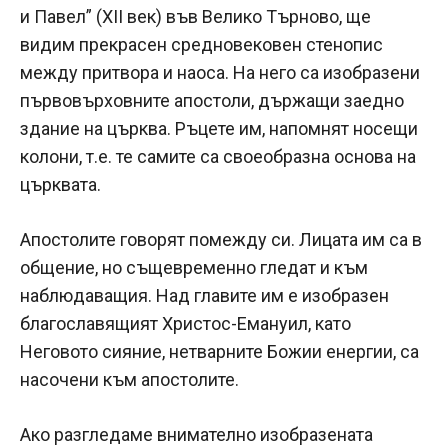
и Павел” (XII век) във Велико Търново, ще
видим прекрасен средновековен стенопис
между притвора и наоса. На него са изобразени
първовърховните апостоли, държащи заедно
здание на църква. Ръцете им, напомнят носещи
колони, т.е. те самите са своеобразна основа на
църквата.
Апостолите говорят помежду си. Лицата им са в
общение, но същевременно гледат и към
наблюдаващия. Над главите им е изобразен
благославящият Христос-Емануил, като
Неговото сияние, нетварните Божии енергии, са
насочени към апостолите.
Ако разгледаме внимателно изобразената