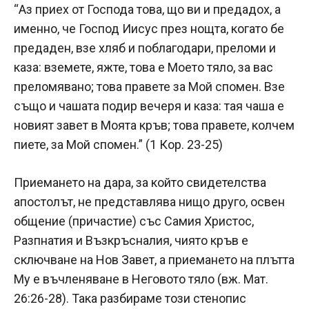
“Аз приех от Господа това, що ви и предадох, а
именно, че Господ Иисус през нощта, когато бе
предаден, взе хляб и поблагодари, преломи и
каза: вземете, яжте, това е Моето тяло, за вас
преломявано; това правете за Мой спомен. Взе
също и чашата подир вечеря и каза: тая чаша е
новият завет в Моята кръв; това правете, колчем
пиете, за Мой спомен.” (1 Кор. 23-25)
Приемането на дара, за който свидетелства
апостолът, не представлява нищо друго, освен
общение (причастие) със Самия Христос,
Разпнатия и Възкръсналия, чиято кръв е
сключване на Нов Завет, а приемането на плътта
Му е въчленяване в Неговото тяло (вж. Мат.
26:26-28). Така разбираме този стенопис