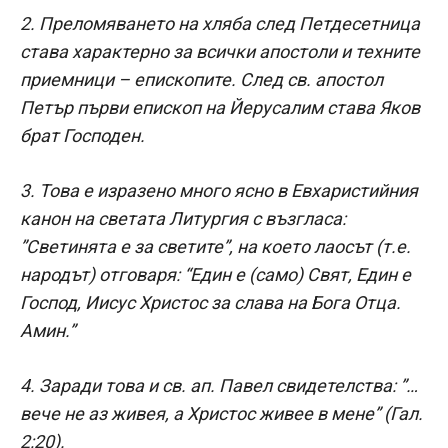
2. Преломяването на хляба след Петдесетница
става характерно за всички апостоли и техните
приемници – епископите. След св. апостол
Петър първи епископ на Йерусалим става Яков
брат Господен.
3. Това е изразено много ясно в Евхаристийния
канон на светата Литургия с възгласа:
”Светинята е за светите”, на което лаосът (т.е.
народът) отговаря: “Един е (само) Свят, Един е
Господ, Иисус Христос за слава на Бога Отца.
Амин.”
4. Заради това и св. ап. Павел свидетелства: ”…
вече не аз живея, а Христос живее в мене” (Гал.
2:20).