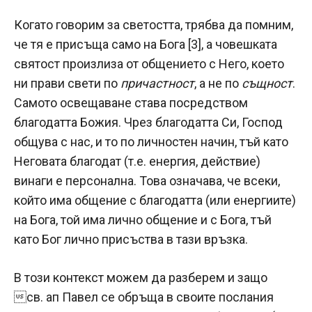
Когато говорим за светостта, трябва да помним,
че тя е присъща само на Бога [3], а човешката
святост произлиза от общението с Него, което
ни прави свети по
причастност
, а не по
същност
.
Самото освещаване става посредством
благодатта Божия. Чрез благодатта Си, Господ
общува с нас, и то по личностен начин, тъй като
Неговата благодат (т.е. енергия, действие)
винаги е персонална. Това означава, че всеки,
който има общение с благодатта (или енергиите)
на Бога, той има лично общение и с Бога, тъй
като Бог лично присъства в тази връзка.
В този контекст можем да разберем и защо
св. ап Павел се обръща в своите послания