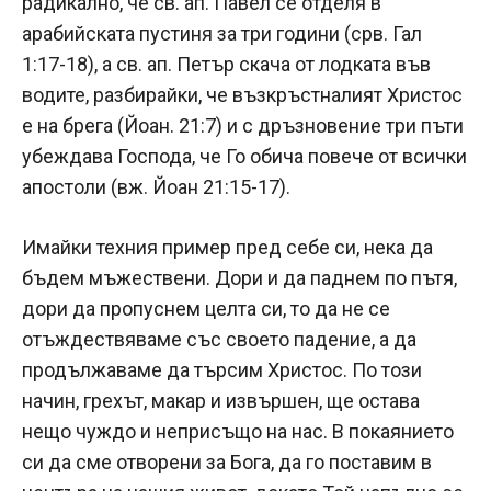
радикално, че св. ап. Павел се отделя в
арабийската пустиня за три години (срв. Гал
1:17-18), а св. ап. Петър скача от лодката във
водите, разбирайки, че възкръстналият Христос
е на брега (Йоан. 21:7) и с дръзновение три пъти
убеждава Господа, че Го обича повече от всички
апостоли (вж. Йоан 21:15-17).
Имайки техния пример пред себе си, нека да
бъдем мъжествени. Дори и да паднем по пътя,
дори да пропуснем целта си, то да не се
отъждествяваме със своето падение, а да
продължаваме да търсим Христос. По този
начин, грехът, макар и извършен, ще остава
нещо чуждо и неприсъщо на нас. В покаянието
си да сме отворени за Бога, да го поставим в