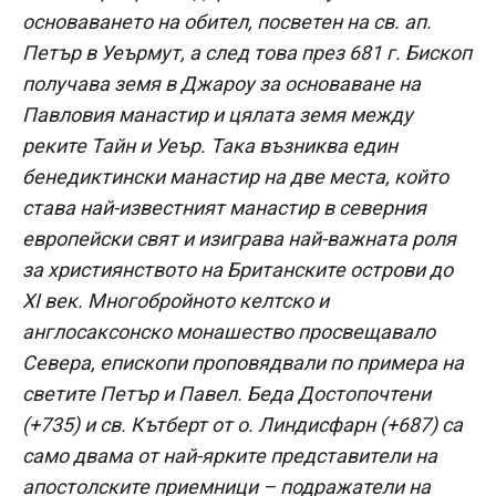
основаването на обител, посветен на св. ап.
Петър в Уеърмут, а след това през 681 г. Бископ
получава земя в Джароу за основаване на
Павловия манастир и цялата земя между
реките Тайн и Уеър. Така възниква един
бенедиктински манастир на две места, който
става най-известният манастир в северния
европейски свят и изиграва най-важната роля
за християнството на Британските острови до
XI век. Многобройното келтско и
англосаксонско монашество просвещавало
Севера, епископи проповядвали по примера на
светите Петър и Павел. Беда Достопочтени
(+735) и св. Кътберт от о. Линдисфарн (+687) са
само двама от най-ярките представители на
апостолските приемници – подражатели на