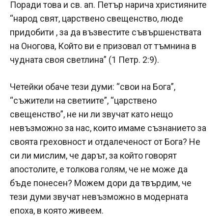
Поради това и св. ап. Петър нарича християните
“народ свят, царствено свещенство, люде
придобити , за да възвестите съвършенствата
на Оногова, Който ви е призовал от тъмнина в
чудната своя светлина” (1 Петр. 2:9).
Четейки обаче тези думи: “свои на Бога”,
“съжители на светиите”, “царствено
свещенство”, не ни ли звучат като нещо
невъзможно за нас, които имаме съзнанието за
своята греховност и отдалеченост от Бога? Не
си ли мислим, че дарът, за който говорят
апостолите, е толкова голям, че не може да
бъде понесен? Можем дори да твърдим, че
тези думи звучат невъзможно в модерната
епоха, в която живеем.