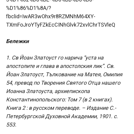
%D1%86%D1%8A/?
fbclid=IwAR3wOhx9r8RZMNhM64XY-
TXmFoJroYTyFZkEcCINhGlvk72xvlChrTSVleQ
Бележки
1. Св Йоан Златоуст го нарича “уста на
апостолите и глава в апостолския лик”. Св.
Йоан Златоуст, Тълкование на Матея, Омилия
54, превод по Творения Святого Отца нашего
Иоанна Златоуста, архиепископа
Константинопольского: Том 7 (в 2 книгах).
Книга 2 : в русском переводе. – Издание С.-
Петербургской Духовной Академии, 1901. с.
553.