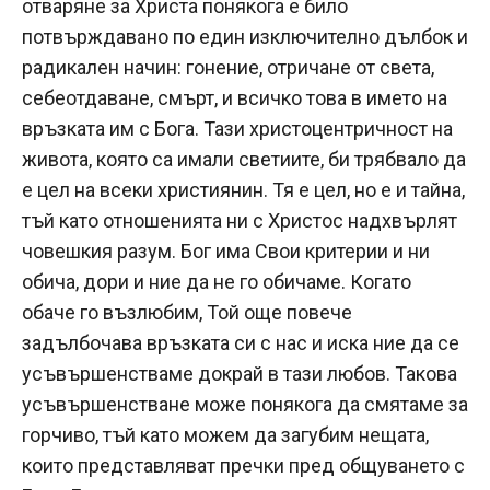
отваряне за Христа понякога е било
потвърждавано по един изключително дълбок и
радикален начин: гонение, отричане от света,
себеотдаване, смърт, и всичко това в името на
връзката им с Бога. Тази христоцентричност на
живота, която са имали светиите, би трябвало да
е цел на всеки християнин. Тя е цел, но е и тайна,
тъй като отношенията ни с Христос надхвърлят
човешкия разум. Бог има Свои критерии и ни
обича, дори и ние да не го обичаме. Когато
обаче го възлюбим, Той още повече
задълбочава връзката си с нас и иска ние да се
усъвършенстваме докрай в тази любов. Такова
усъвършенстване може понякога да смятаме за
горчиво, тъй като можем да загубим нещата,
които представляват пречки пред общуването с