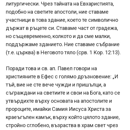
литургически. Чрез тайната на Евхаристията,
подобно на светите апостоли, ние ставаме
участници в това здание, което те символично
държат в ръцете си. Ставаме част от градежа,
но същевременно, колкото и да сме малки,
поддържаме зданието. Ние ставаме събрание
(т.е. църква) в Неговото тяло (срв. 1 Кор. 12:13).
Поради това и св. ап. Павел говори на
християните в Ефес с голямо дръзновение: „И
тъй, вие не сте вече чужди и пришълци, а
съграждани на светиите и свои на Бога, като се
утвърдихте върху основата на апостолите и
пророците, имайки Самия Иисуса Христа за
краеъгълен камък, върху който цялото здание,
стройно сглобено, възраства в храм свет чрез