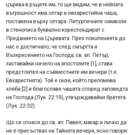
църква в ръцете им, то ще видим, че в нейната
вътрешност има олтар и евхаристийна чаша,
поставена върху олтара. Литургичните символи
в стенописа буквално кореспондират с
Преданието на Църквата. През поколенията до
нас е достигнало, че след смъртта и
Възкресението на Господа, св. ап. Петър,
заставайки начело на апостолите [1], става
предстоятел на съвместните им вечери (т.е.
Евхаристията). Той е онзи, който преломява
хляба [2] и благославя чашата според заповедта
на Господа (Лук. 22:19), утвърждавайки братята
(Лук. 22:32).
Що се отнася до св. ап. Павел, макар и лично да
не е присъствал на Тайната вечеря, ясно говори: