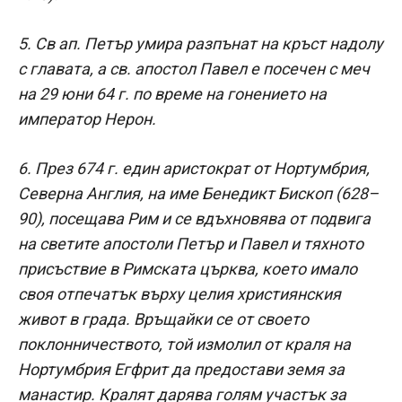
5. Св ап. Петър умира разпънат на кръст надолу
с главата, а св. апостол Павел е посечен с меч
на 29 юни 64 г. по време на гонението на
император Нерон.
6. През 674 г. един аристократ от Нортумбрия,
Северна Англия, на име Бенедикт Бископ (628–
90), посещава Рим и се вдъхновява от подвига
на свeтите апостоли Петър и Павел и тяхното
присъствие в Римската църква, което имало
своя отпечатък върху целия християнския
живот в града. Връщайки се от своето
поклонничеството, той измолил от краля на
Нортумбрия Eгфрит да предостави земя за
манастир. Кралят дарява голям участък за