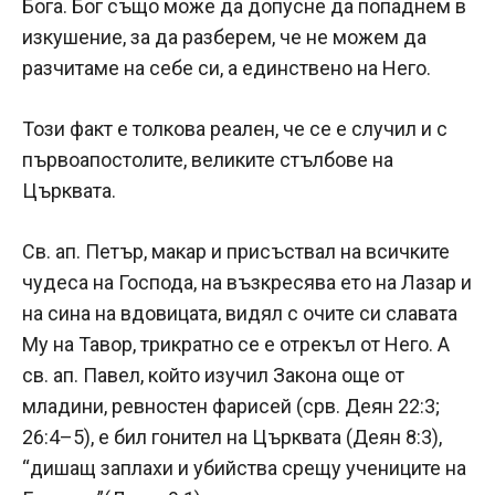
Бога. Бог също може да допусне да попаднем в
изкушение, за да разберем, че не можем да
разчитаме на себе си, а единствено на Него.
Този факт е толкова реален, че се е случил и с
първоапостолите, великите стълбове на
Църквата.
Св. ап. Петър, макар и присъствал на всичките
чудеса на Господа, на възкресява ето на Лазар и
на сина на вдовицата, видял с очите си славата
Му на Тавор, трикратно се е отрекъл от Него. А
св. ап. Павел, който изучил Закона още от
младини, ревностен фарисей (срв. Деян 22:3;
26:4–5), е бил гонител на Църквата (Деян 8:3),
“дишащ заплахи и убийства срещу учениците на