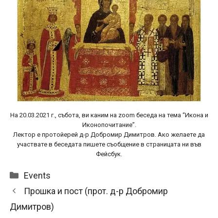
На 20.03.2021 г., събота, ви каним на zoom беседа на тема “Икона и
Иконопочитание”.
Лектор е протойерей д-р Добромир Димитров. Ако желаете да
участвате в беседата пишете съобщение в страницата ни във
Фейсбук.
Categories
Events
Прошка и пост (прот. д-р Добромир
Димитров)