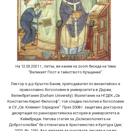
На 12.03.2021 г., петък, ви каним на zoom беседа на тема
“Великият Пост и тайнството Кръщение”.
Лектор е д-р Кръстю Банев, преподавател по византийско и
православно богословие в университета в Дърам,
Великбритания (Durham University). Възпитаник на НГДЕК „Св
Константин Кирил Философ“, той следва геология и богословие
в СУ „Св. Климент Охридски“. През 2008 г. защитава докторска
дисертация по раннохристиянска история в университета в
Кеймбридж. Негова статия за „Еклисиологията на
Добротолюбие“ бе отпечатана в Християнство и Култура (дек.
2020, бр. 156). Ако желаете да участвате, пишете и ще ви