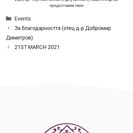
предоставим линк
Categories
Events
За благодарността (отец д-р Добромир
Димитров)
21ST MARCH 2021