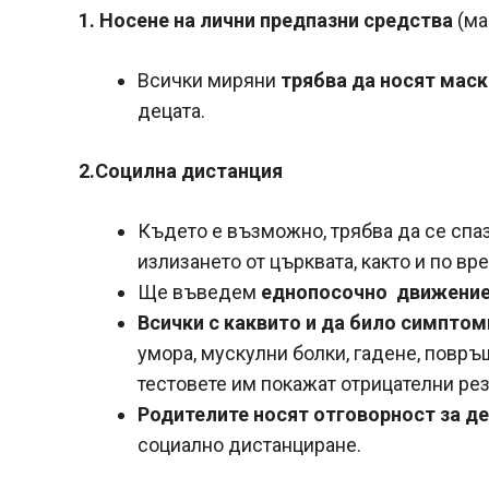
1. Носене на лични предпазни средства
(ма
Всички миряни
трябва
да носят маск
децата.
2.Социлна дистанция
Където е възможно, трябва да се спа
излизането от църквата, както и по вр
Ще въведем
еднопосочно движени
Всички с каквито и да било
симптом
умора, мускулни болки, гадене, повръща
тестовете им покажат отрицателни ре
Родителите носят отговорност за де
социално дистанциране.