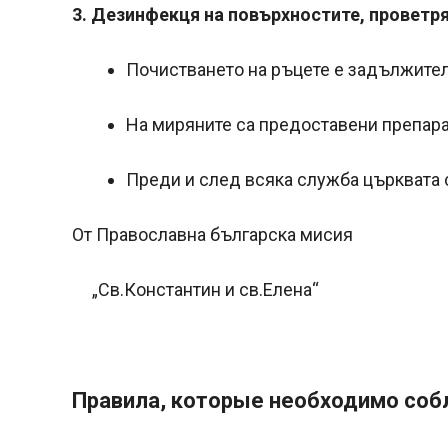
3. Дезинфекц
я на повърхностите, проветря
Почистването на ръцете е задължителн
На миряните са предоставени препара
Преди и след всяка служба църквата 
От Православна българска мисия
„Св.Константин и св.Елена“
Правила, которые необходимо соб