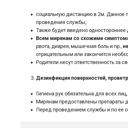
социальную дистанцию в 2м. Данное т
проведения службы;
Также будет введено одностороннее
Всем мирянам со схожими симптом
рвота, диарея, мышечная боль и пр.,
н
отрицательным или закончится необх
Родители несут ответственность за с
Дезинфекция поверхностей, проветри
Гигиена рук обязательна для всех ли
Мирянам предоставлены препараты дл
Перед проведением службы и по ее о