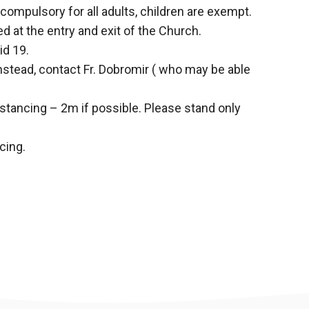
 compulsory for all adults, children are exempt.
d at the entry and exit of the Church.
id 19.
 instead, contact Fr. Dobromir ( who may be able
istancing – 2m if possible. Please stand only
ncing.