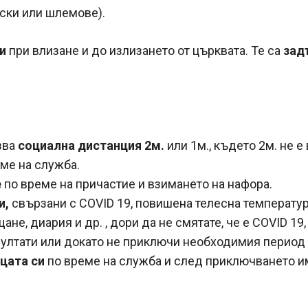
ски или шлемове).
и
при влизане и до излизането от църквата. Те са
зад
зва
социална дистанция 2м.
или 1м., където 2м. не 
еме на служба.
е
по време на причастие и взимането на нафора.
и,
свързани с COVID 19, повишена телесна температура,
не, диария и др. , дори да не смятате, че е COVID 19
зултати или докато не приключи необходимия период 
цата си
по време на служба и след приключването им