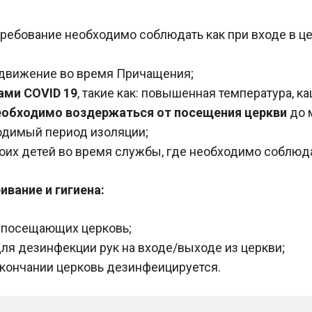
ребование необходимо соблюдать как при входе в церк
 движение во время Причащения;
ами COVID 19
, такие как: повышенная температура, каш
еобходимо воздержаться от посещения церкви
до м
одимый период изоляции;
воих детей во время службы, где необходимо соблю
вание и гигиена:
ц, посещающих церковь;
я дезинфекции рук на входе/выходе из церкви;
кончании церковь дезинфеицируется.