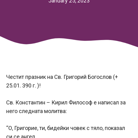
January 25, 2023
Честит празник на Св. Григорий Богослов (+
25.01. 390 г. )!
Св. Константин – Кирил Философ е написал за
него следната молитва:
“О, Григорие, ти, бидейки човек с
тяло, показал
си се ангел,