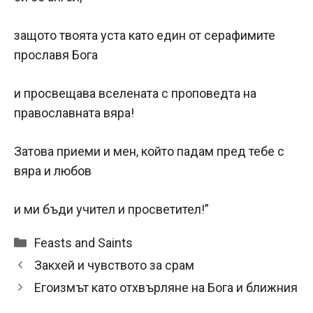
защото твоята уста като един от серафимите
прославя Бога
и просвещава вселената с проповедта на
православната вяра!
Затова приеми и мен, който падам пред тебе с
вяра и любов
и ми бъди учител и просветител!”
Categories
Feasts and Saints
Закхей и чувството за срам
Егоизмът като отхвърляне на Бога и ближния