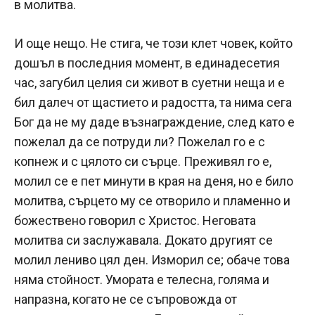
в молитва.
И още нещо. Не стига, че този клет човек, който
дошъл в последния момент, в единадесетия
час, загубил целия си живот в суетни неща и е
бил далеч от щастието и радостта, та нима сега
Бог да не му даде възнаграждение, след като е
пожелал да се потруди ли? Пожелал го е с
копнеж и с цялото си сърце. Преживял го е,
молил се е пет минути в края на деня, но е било
молитва, сърцето му се отворило и пламенно и
божествено говорил с Христос. Неговата
молитва си заслужавала. Докато другият се
молил лениво цял ден. Изморил се; обаче това
няма стойност. Умората е телесна, голяма и
напразна, когато не се съпровожда от