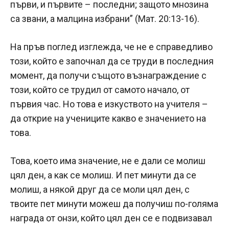
първи, и първите – последни; защото мнозина
са звани, а малцина избрани” (Мат. 20:13-16).
На пръв поглед изглежда, че не е справедливо
този, който е започнал да се труди в последния
момент, да получи същото възнаграждение с
този, който се трудил от самото начало, от
първия час. Но това е изкуството на учителя –
да открие на учениците какво е значението на
това.
Това, което има значение, не е дали се молиш
цял ден, а как се молиш. И пет минути да се
молиш, а някой друг да се моли цял ден, с
твоите пет минути можеш да получиш по-голяма
награда от онзи, който цял ден се е подвизавал