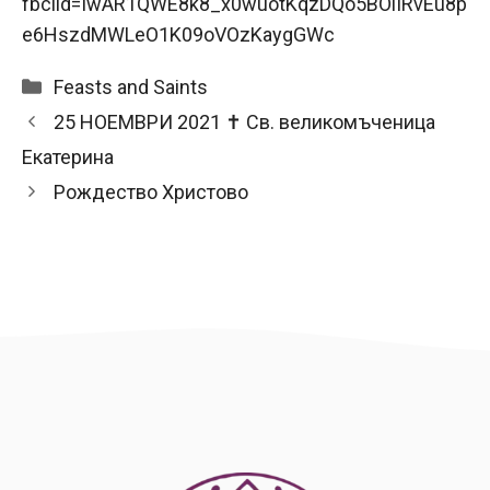
fbclid=IwAR1QWE8k8_x0wuotKqzDQo5BOiIRvEu8p
e6HszdMWLeO1K09oVOzKaygGWc
Categories
Feasts and Saints
25 НОЕМВРИ 2021 ✝ Св. великомъченица
Екатерина
Рождество Христово