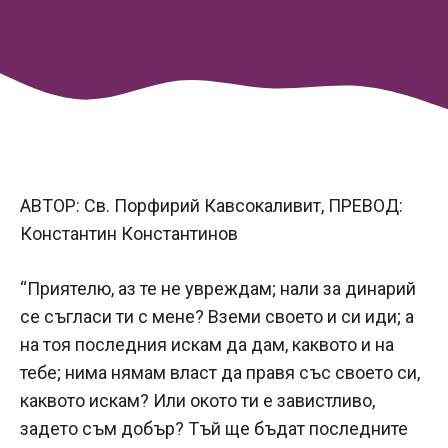
АВТОР: Св. Порфирий Кавсокаливит, ПРЕВОД:
Константин Константинов
“Приятелю, аз те не увреждам; нали за динарий
се съгласи ти с мене? Вземи своето и си иди; а
на тоя последния искам да дам, каквото и на
тебе; нима нямам власт да правя със своето си,
каквото искам? Или окото ти е завистливо,
задето съм добър? Тъй ще бъдат последните