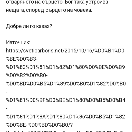
отварянето на сърцето. Бог така устройва
нещата, според сърцето на човека.
Добре ли го казах?
Източник:
https://sveticarboris.net/2015/10/16/%D0%B1%D0
%BE%D0%B3-
%D1%83%D1%81%D1%82%D1%80%D0%BE%D0%B9
%D0%B2%D0%B0-
%D0%BD%D0%B5%D1%89%D0%B0%D1%82%D0%B0
-
%D1%81%D0%BF%D0%BE%D1%80%D0%B5%D0%B4
-
%D1%81%D1%8A%D1%80%D1%86%D0%B5%D1%82
%D0%BE-%D0%BD%D0%B0/?