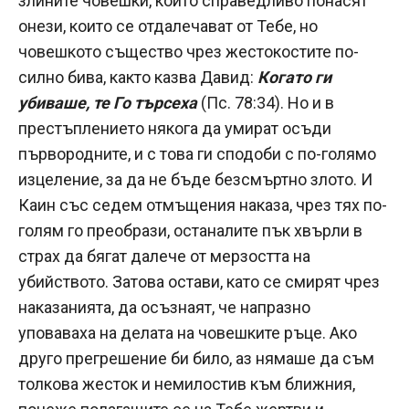
злините човешки, които справедливо понасят
онези, които се отдалечават от Тебе, но
човешкото същество чрез жестокостите по-
силно бива, както казва Давид:
Когато ги
убиваше, те Го търсеха
(Пс. 78:34). Но и в
престъплението някога да умират осъди
първородните, и с това ги сподоби с по-голямо
изцеление, за да не бъде безсмъртно злото. И
Каин със седем отмъщения наказа, чрез тях по-
голям го преобрази, останалите пък хвърли в
страх да бягат далече от мерзостта на
убийството. Затова остави, като се смирят чрез
наказанията, да осъзнаят, че напразно
уповаваха на делата на човешките ръце. Ако
друго прегрешение би било, аз нямаше да съм
толкова жесток и немилостив към ближния,