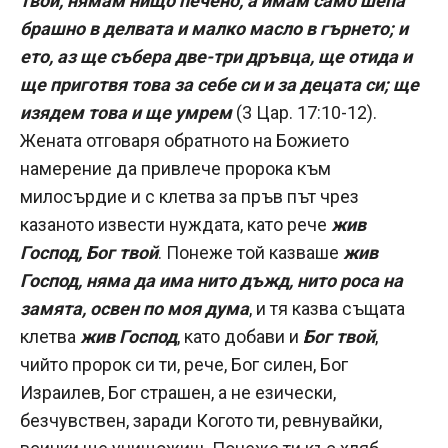
твой, нямам нищо печено, а имам само шепа
брашно в делвата и малко масло в гърнето; и
ето, аз ще събера две-три дръвца, ще отида и
ще приготвя това за себе си и за децата си; ще
изядем това и ще умрем
(3 Цар. 17:10-12).
Жената отговаря обратното на Божието
намерение да привлече пророка към
милосърдие и с клетва за пръв път чрез
казаното извести нуждата, като рече
жив
Господ, Бог твой
. Понеже той казваше
жив
Господ, няма да има нито дъжд, нито роса на
замята, освен по моя дума
, и тя казва същата
клетва
жив Господ
, като добави и
Бог твой
,
чийто пророк си ти, рече, Бог силен, Бог
Израилев, Бог страшен, а не езически,
безчувствен, заради Когото ти, ревнувайки,