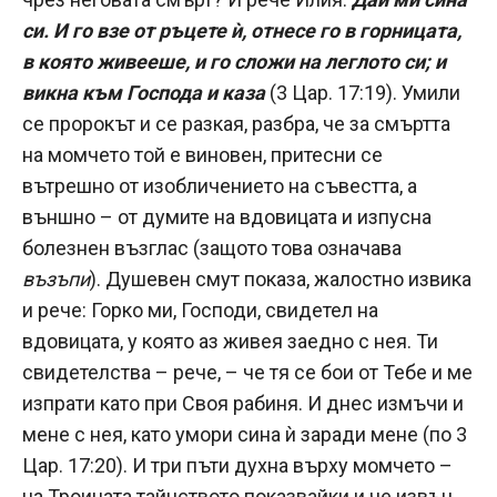
си. И го взе от ръцете ѝ, отнесе го в горницата,
в която живееше, и го сложи на леглото си; и
викна към Господа и каза
(3 Цар. 17:19). Умили
се пророкът и се разкая, разбра, че за смъртта
на момчето той е виновен, притесни се
вътрешно от изобличението на съвестта, а
външно – от думите на вдовицата и изпусна
болезнен възглас (защото това означава
възъпи
). Душевен смут показа, жалостно извика
и рече: Горко ми, Господи, свидетел на
вдовицата, у която аз живея заедно с нея. Ти
свидетелства – рече, – че тя се бои от Тебе и ме
изпрати като при Своя рабиня. И днес измъчи и
мене с нея, като умори сина ѝ заради мене (по 3
Цар. 17:20). И три пъти духна върху момчето –
на Троицата тайнството показвайки и че извън