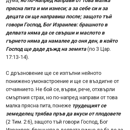
дума,
но по-напред направи от това малка
прясна пита и ми изнеси; а за себе си и за
децата си ще направиш после; защото тъй
говори Господ, Бог Израилев: брашното в
делвата няма да се свърши и маслото в
гърнето няма да намалее до оня ден, в който
Господ ще даде дъжд на земята
(по 3 Цар.
17:13-14).
С дръзновение ще се изпълни нейното
понижено умонастроение и ще се въздигне от
отчаянието. Не бой се, върви, рече, отхвърли
смъртния страх, но по-напред направи от това
малка прясна пита, понеже
трудещият се
земеделец трябва пръв да вкуси от плодовете
(2 Тим. 2:6), защото тъй говори Господ, Бог
Израилев: брашното в делвата гумно да бъде за