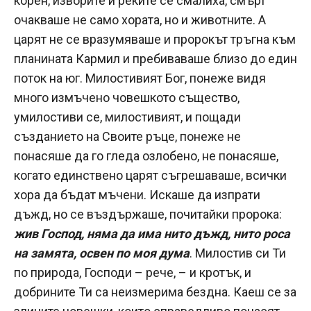
корен, изворите и реките се смалиха, смърт
очакваше не само хората, но и животните. А
царят не се вразумяваше и пророкът тръгна към
планината Кармил и пребиваваше близо до един
поток на юг. Милостивият Бог, понеже видя
много измъчено човешкото същество,
умилостиви се, милостивият, и пощади
създанието на Своите ръце, понеже не
понасяше да го гледа озлобено, не понасяше,
когато единствено царят съгрешаваше, всички
хора да бъдат мъчени. Искаше да изпрати
дъжд, но се въздържаше, почитайки пророка:
жив Господ, няма да има нито дъжд, нито роса
на замята, освен по моя дума
. Милостив си Ти
по природа, Господи – рече, – и кротък, и
добрините Ти са неизмерима бездна. Каеш се за