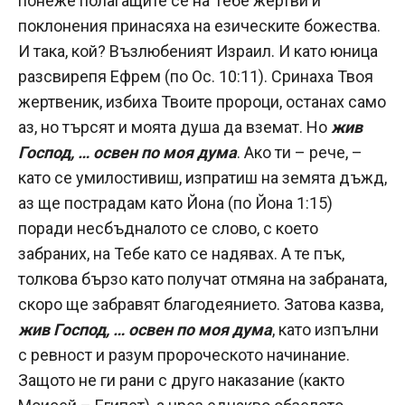
понеже полагащите се на Тебе жертви и
поклонения принасяха на езическите божества.
И така, кой? Възлюбеният Израил. И като юница
разсвирепя Ефрем (по Ос. 10:11). Сринаха Твоя
жертвеник, избиха Твоите пророци, останах само
аз, но търсят и моята душа да вземат. Но
жив
Господ, … освен по моя дума
. Ако ти – рече, –
като се умилостивиш, изпратиш на земята дъжд,
аз ще пострадам като Йона (по Йона 1:15)
поради несбъдналото се слово, с което
забраних, на Тебе като се надявах. А те пък,
толкова бързо като получат отмяна на забраната,
скоро ще забравят благодеянието. Затова казва,
жив Господ, …
освен по моя дума
, като изпълни
с ревност и разум пророческото начинание.
Защото не ги рани с друго наказание (както