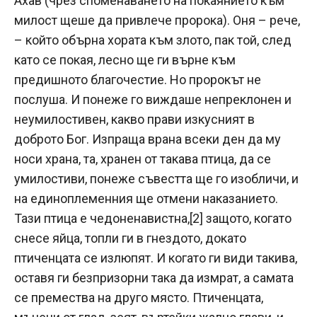
Ахав (чрез споменаването на покаянието към
милост щеше да привлече пророка). Оня – рече,
– който обърна хората към злото, пак той, след
като се покая, лесно ще ги върне към
предишното благочестие. Но пророкът не
послуша. И понеже го виждаше непреклонен и
неумилостивен, какво прави изкусният в
доброто Бог. Изпраща врана всеки ден да му
носи храна, та, хранен от такава птица, да се
умилостиви, понеже съвестта ще го изобличи, и
на единоплеменния ще отмени наказанието.
Тази птица е чедоненавистна,
[2]
защото, когато
снесе яйца, топли ги в гнездото, докато
птиченцата се излюпят. И когато ги види такива,
оставя ги безпризорни така да измрат, а самата
се премества на друго място. Птиченцата,