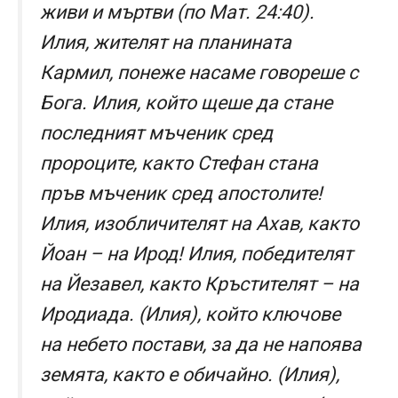
живи и мъртви (по Мат. 24:40).
Илия, жителят на планината
Кармил, понеже насаме говореше с
Бога. Илия, който щеше да стане
последният мъченик сред
пророците, както Стефан стана
пръв мъченик сред апостолите!
Илия, изобличителят на Ахав, както
Йоан – на Ирод! Илия, победителят
на Йезавел, както Кръстителят – на
Иродиада. (Илия), който ключове
на небето постави, за да не напоява
земята, както е обичайно. (Илия),