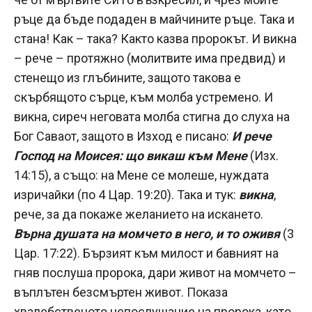
ръце да бъде подаден в майчините ръце. Така и
стана! Как – така? Както казва пророкът. И викна
– рече – протяжно (молитвите има предвид) и
стенещо из глъбините, защото такова е
скърбящото сърце, към молба устремено. И
викна, сиреч неговата молба стигна до слуха на
Бог Саваот, защото в Изход е писано:
И рече
Господ на Моисея: що викаш към Мене
(Изх.
14:15), а също: на Мене се молеше, нуждата
изричайки (по 4 Цар. 19:20). Така и тук:
викна
,
рече, за да покаже желанието на искането.
Върна душата на момчето в него, и то оживя
(3
Цар. 17:22). Бързият към милост и бавният на
гняв послуша пророка, дари живот на момчето –
въплътен безсмъртен живот. Показа
хвалебственото непослушание на пророка, като