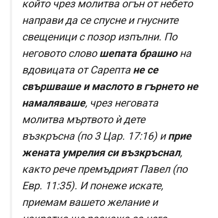
който чрез молитва огън от небето
направи да се спусне и гнусните
свещеници с позор изпълни. По
неговото слово
шепата брашно
на
вдовицата от Сарепта
не се
свършваше и маслото в гърнето не
намаляваше
, чрез неговата
молитва мъртвото ѝ дете
възкръсна (по 3 Цар. 17:16) и
прие
жената умрелия си възкръснал
,
както рече премъдрият Павел (по
Евр. 11:35). И понеже искате,
приемам вашето желание и