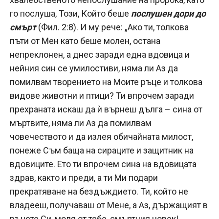
го послуша, Този, Който беше
послушен дори до
смърт
(Фил. 2:8). И му рече: „Ако ти, толкова
пъти от Мен като беше молен, остана
непреклонен, а днес заради една вдовица и
нейния син се умилостиви, няма ли Аз да
помилвам творението на Моите ръце и толкова
видове животни и птици? Ти впрочем заради
прехраната искаш да ѝ върнеш дълга – сина от
мъртвите, няма ли Аз да помилвам
човечеството и да излея обичайната милост,
понеже Съм баща на сираците и защитник на
вдовиците. Ето ти впрочем сина на вдовицата
здрав, както и преди, а ти Ми подари
прекратяване на бездъждието. Ти, който не
владееш, получаваш от Мене, а Аз, държащият в
ръцете Си, моля от тебе, смъртния човек!