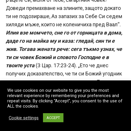
Доведи премахване на злините, защото докато
ти не подозираше, Аз запазих за Себе Си седем
хиляди мъже, които не коленичиха пред Ваал“.
Илия взе момчето, сне го от горницата в дома,
даде го на майка му и каза: гледай, син ти е
жив. Тогава жената рече: сега тъкмо узнах, че
ти си човек Божий и словото Господне е в
твоите уста
(3 Цар. 17:23-24). „Ето че днес
получих доказателство, че ти си Божий угодник
и че наистина те слуша,
и че словото Господне в
твоите уста е истинно
(3 Цар. 17:24) – рече –
We use cookies on our website to give you the most
relevant experience by remembering your preferences and
защото както ми каза да не се боя, не след
repeat visits. By clicking “Accept”, you consent to the use of
дълго скръбта прогони“.
ALL the cookies.
Cookie settings
ACCEPT
Понеже пророкът се присъедини към волята
Божия и дъжд щеше вече да завали, като стана,