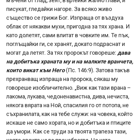
мъчени от глад, зеят, въртейки жално глави, и
писукат, гледайки нагоре. За всяко живо
същество се грижи Бог. Изпраща от въздуха
облак от някакви мухи, пригодна за тях храна. И
като долетят, сами влитат в човките им. Те пък,
поглъщайки ги, се хранят, докато подраснат и
могат да летят. За тях пророкът говореше:
дава
на добитъка храната му и на малките вранчета,
които викат към Него
(Пс. 146:9). Затова такъв
прехранващ изпраща на пророка, сякаш му
говореше изобличително. „Виж как тази врана –
лакома, лукава, чедоненавистна, дива, нечиста,
някога вярата на Ной, спасилия го от потопа, не
съхранилата, как на тебе служи: на човека, който
искаше не само хората, но и добитъка и птиците
да умори. Как се труди за твоята трапеза тази,