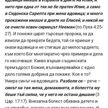
нито при една от тях не бе пратен Илия, а само
в Сидонска Сарепта при жена вдовица; и много
прокажени имаше в дните на Елисей, и никой не
се очисти освен сириецът Нееман
(по Лука 4:25-
27). И понеже царят търсеше пророка, за да
измоли да прекрати бедата, той се криеше у
онази вдовица и не стигаше до милосърдието,
към което Бог многократно чрез примери и дела
го насочваше. Какво върши същинската
премъдрост Божия, възнамерявайки с едно
дело голяма добрина да покаже. Кое е то?
Умира синът на вдовицата.
Разболя се
– рече –
синът на тая жена, домакинята, и болестта му
беше тъй силна, че у него не остана дишане
(3
Цар. 17:17). Внезапна болест обхвана детето и
не отслабна, докато не извърши отреденото. И