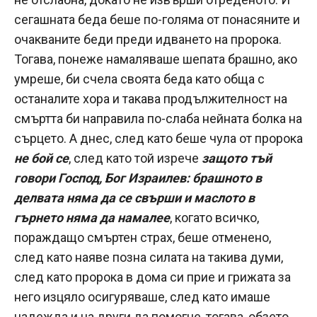
сегашната беда беше по-голяма от понасяните и
очакваните беди преди идването на пророка.
Тогава, понеже намаляваше шепата брашно, ако
умреше, би счела своята беда като обща с
останалите хора и такава продължителност на
смъртта би направила по-слаба нейната болка на
сърцето. А днес, след като беше чула от пророка
не бой се
, след като той изрече
защото тъй
говори Господ, Бог Израилев: брашното в
делвата няма да се свърши и маслото в
гърнето няма да намалее
, когато всичко,
пораждащо смъртен страх, беше отменено,
след като наяве позна силата на такива думи,
след като пророка в дома си прие и грижата за
него изцяло осигуряваше, след като имаше
надежда и на други да помогне, тогава, обзето