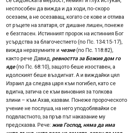
се сидонската мерзост, немият и глух истукан,
неспособен да вижда и да ходи, по-скоро
осезаем, а не осезаващ, когато се кове и отлива
от ръцете на златаря, от дишане лишен, понеже
е безгласен. Истинният пророк на истинния Бог
усърдства за благочестието (по Пс. 134:15-17),
вижда неразумните и
чезне
(по Пс. 118:82),
както рече Давид,
ревността за Божия дом го
яде
(по Пс. 68:10), защото беше изоставен, а
идолският беше въздигнат. А и виждайки цял
Израил да следва царя към погибел, като се
вдигна, затича се към виновния за толкова
злини – към Ахав, казвам. Понеже пророческото
учение не послуша, на него уподобявайки се
подвластното, за пръв път наказание му
предсказва. Рече:
жив Господ, няма да има