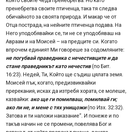
която своите чеда пренебрегва. Но като
пренебрегва своите птиченца, така тя следва
обичайното за своята природа. И макар че от
Отца пострада, на нейните птиченца подава. На
Него уподобявайки се, ти не се уподобяваш на
Авраам и на Моисей – на предците си. Когато
впрочем единият Ми говореше за содомляните:
не погубвай праведника с нечестивците и да
стане праведникът като нечестив
(по Бит.
16:23). Недей, Ти, Който ще съдиш цялата земя.
Моисей пък, когато, предизвиквайки
пререкания, исках да изтребя хората, се молеше,
казвайки:
ако ще ги помилваш, помилвай ги;
ако ли не, и мене с тях унищожи
(по Изх. 32:32).
Затова и ти наложи наказание“. И понеже и по
такъв начин не се промени, повелява Бог и