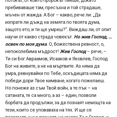
потокът, от който пророкът пиеше, докато
пребиваваше там, пресъхна и той страдаше,
мъчен от жажда. А Бог – какво, рече ли: „Да
изпратя ли дъжд на земята по твоята дума,
защото ето, и ти ще умреш?“. Виждаш ли, от опит
научи от какво страда човекът.
Но
жив Господ, …
освен по моя дума
. О, божествена ревност, о,
непоколебима мъдрост!
Жив Господ
– рече, –
Ти си Бог Авраамов, Исааков и Яковлев, Господ
Бог на живите, а не на мъртвите. Аз няма да
умра, ревнувайки по Тебе, оскъдицата няма да
победи дори Твое кимване, когато пожелаеш.
Но понеже аз съм Твой войн, а те пък – на
сатаната, те са много, а аз – един, позволи
борбата да продължи, за да познаят немощта на
тези, които се уповаваха на тях. И ще се