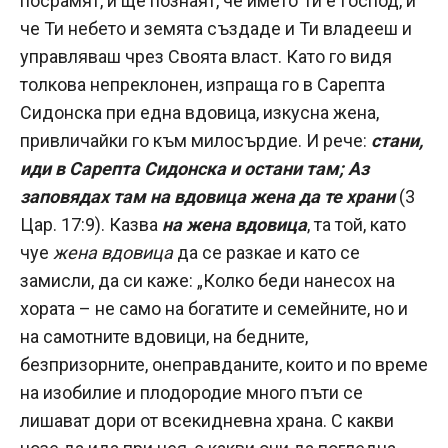
посрамят, и ще познаят, че името Ти е Господ, и
че Ти небето и земята създаде и Ти владееш и
управляваш чрез Своята власт. Като го видя
толкова непреклонен, изпраща го в Сарепта
Сидонска при една вдовица, изкусна жена,
привличайки го към милосърдие. И рече:
стани,
иди в Сарепта Сидонска и остани там; Аз
заповядах там на вдовица жена да те храни
(3
Цар. 17:9). Казва
на жена вдовица
, та той, като
чуе
жена вдовица
да се разкае и като се
замисли, да си каже: „Колко беди нанесох на
хората – не само на богатите и семейните, но и
на самотните вдовици, на бедните,
безпризорните, онеправданите, които и по време
на изобилие и плодородие много пъти се
лишават дори от всекидневна храна. С какви