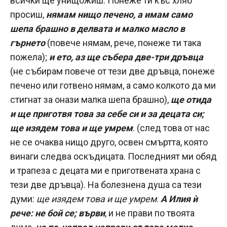
всички ще унищожиш. Понеже ти къс хляб
просиш,
нямам нищо печено, а имам само
шепа брашно в делвата и малко масло в
гърнето
(повече нямам, рече, понеже ти така
пожела);
и ето, аз ще събера две-три дръвца
(не събирам повече от тези две дръвца, понеже
печено или готвено нямам, а само колкото да ми
стигнат за онази малка шепа брашно),
ще отида
и ще приготвя това за себе си и за децата си;
ще изядем това и ще умрем
. (след това от нас
не се очаква нищо друго, освен смъртта, която
винаги следва оскъдицата. Последният ми обяд
и трапеза с децата ми е приготвената храна с
тези две дръвца). На болезнена душа са тези
думи:
ще изядем това и ще умрем
.
А Илия ѝ
рече: не бой се; върви
, и не прави по твоята