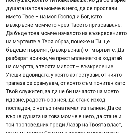
душата на това момче в него, да се прослави
името Твое – на моя Господ и Бог, като
възкръсне момчето чрез Твоето призоваване.
Да бъде това момче началото на възкресението
на мъртвите в Твоя образ, понеже и Ти ще
бъдеше първият, (възкръснал) от мъртвите. Да
разберат всички, че престъплението е ходатай
на смъртта, а твоята милост – възкресение.
Утеши вдовицата, у която аз гостувам, от чиято
трапеза се срамувам, от която съм почитан като
Твой служител, за да не би началото на моето
идване, радостно за нея, да стане изход
последен, с нетърпима печал изпълнен. Да се
върне душата на това момче в него, да стане и
той проповедник преди Лазар на Твоята власт,
че от мъртвите Си го възкресил, и чрез моите