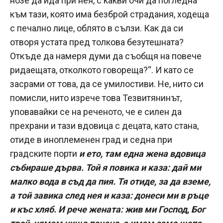
нозе да ида при нея, с какви очи да погледна
към тази, която има безброй страдания, ходеща
с печално лице, облято в сълзи. Как да си
отворя устата пред толкова безутешната?
Откъде да намеря думи да съобщя на повече
ридаещата, отколкото говореща?“. И като се
засрами от това, да се умилостиви. Не, нито си
помисли, нито изрече това Тезвитянинът,
уповавайки се на реченото, че е силен да
прехрани и тази вдовица с децата, като стана,
отиде в иноплеменен град и седна при
градските порти
и ето, там една жена вдовица
събираше дърва. Той я повика и каза: дай ми
малко вода в съд да пия. Тя отиде, за да вземе,
а той завика след нея и каза: донеси ми в ръце
и къс хляб. И рече жената: жив ми Господ, Бог