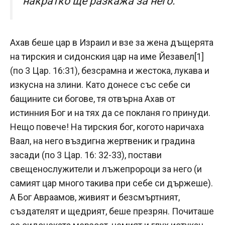
накратко ще разкажа за него.
Ахав беше цар в Израил и взе за жена дъщерята
на тирския и сидонския цар на име Йезавел
[1]
(по 3 Цар. 16:31), безсрамна и жестока, лукава и
изкусна на злини. Като донесе със себе си
бащините си богове, тя отвърна Ахав от
истинния Бог и на тях да се покланя го принуди.
Нещо повече! На тирския бог, когото наричаха
Ваал, на него въздигна жертвеник и градина
засади (по 3 Цар. 16: 32-33), постави
свещенослужители и лъжепророци за него (и
самият цар много такива при себе си държеше).
А Бог Авраамов, живият и безсмъртният,
създателят и щедрият, беше презрян. Почиташе