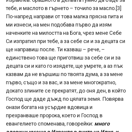
тебе, и маслото в гърнето – точило за масло.
[3]
По-напред направи от това малка прясна пита и
ми изнеси, на мен подобава първо да изям
наченките на милостта на Бога, чрез мене Себе
Си изпратил при тебе, а за себе си и за децата си
ще направиш после. Ти казваш – рече, –
единствено това ще приготвиш за себе си и за
децата си и като го изядете, ще умрете, а аз пък
казвам да не вършиш по твоята дума, а за мене
първо, също и за вас, и за мене многократно,
докато злините се прекратят, до оня ден, в който
Господ ще даде дъжд по цялата земя. Повярва
онази богата на усърдие вдовица и
прехранваше пророка, което и Господ в
евангелието споменава, говорейки:
много
вдовици имаше в Израиля в дните на Илия, и