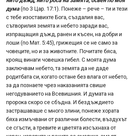
нито дъжд, нито роса на замята, освен по моя
дума
(по 3 Цар. 17:1). Понеже – рече – ти и тези
с тебе изоставихте Бога, създалия вас,
сътворилия земята и небето заради вас,
изпращащия дъжд, ранен и късен, на добри и
лоши (по Мат. 5:45), грижещия се не само за
човеците, но и за животните. Почитате бяса,
кроящ винаги човешка гибел. С моята дума
заключвам небето, та земята да не даде
родитбата си, когато остане без влага от небето,
за да познаете чрез наказанията свише
негодуванието на Всевишния. И думата на
пророка скоро се сбъдна. И бездъждието
застрашаваше с много злини, понеже хората
бяха измъчвани от различни болести, въздухът
се сгъсти, а тревите и цветята изсъхнаха от