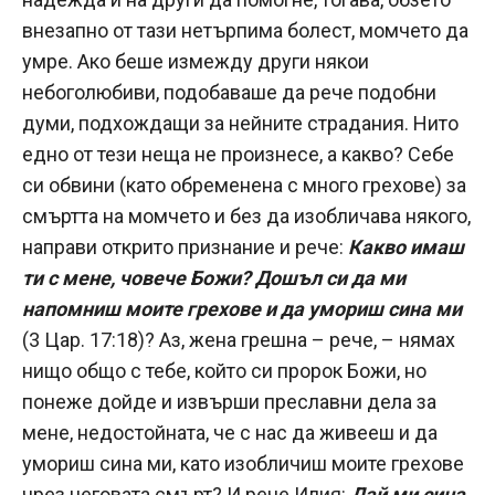
внезапно от тази нетърпима болест, момчето да
умре. Ако беше измежду други някои
небоголюбиви, подобаваше да рече подобни
думи, подхождащи за нейните страдания. Нито
едно от тези неща не произнесе, а какво? Себе
си обвини (като обременена с много грехове) за
смъртта на момчето и без да изобличава някого,
направи открито признание и рече:
Какво имаш
ти с мене, човече Божи? Дошъл си да ми
напомниш моите грехове и да умориш сина ми
(3 Цар. 17:18)? Аз, жена грешна – рече, – нямах
нищо общо с тебе, който си пророк Божи, но
понеже дойде и извърши преславни дела за
мене, недостойната, че с нас да живееш и да
умориш сина ми, като изобличиш моите грехове
чрез неговата смърт? И рече Илия:
Дай ми сина