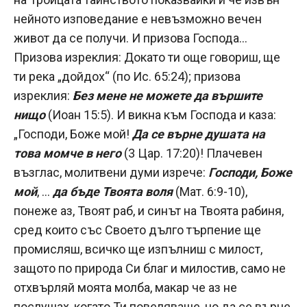
нейното изповедание е невъзможно вечен
живот да се получи. И призова Господа…
Призова изреклия: Докато ти още говориш, ще
ти река „дойдох“ (по Ис. 65:24); призова
изреклия:
Без мене не можете да вършите
нищо
(Иоан 15:5). И викна към Господа и каза:
„Господи, Боже мой!
Да се върне душата на
това момче в него
(3 Цар. 17:20)! Плачевен
възглас, молитвени думи изрече:
Господи, Боже
мой
, …
да бъде Твоята воля
(Мат. 6:9-10),
понеже аз, Твоят раб, и синът на Твоята рабиня,
сред които със Своето дълго търпение ще
промисляш, всичко ще изпълниш с милост,
защото по природа Си благ и милостив, само не
отхвърляй моята молба, макар че аз не
послушах, когато Ти повеляваше, но да се върне