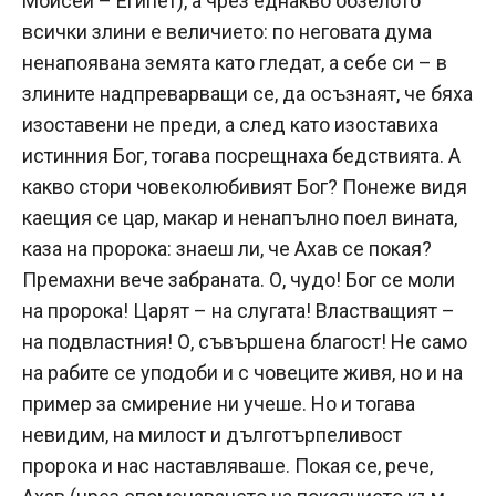
Моисей – Египет), а чрез еднакво обзелото
всички злини е величието: по неговата дума
ненапоявана земята като гледат, а себе си – в
злините надпреварващи се, да осъзнаят, че бяха
изоставени не преди, а след като изоставиха
истинния Бог, тогава посрещнаха бедствията. А
какво стори човеколюбивият Бог? Понеже видя
каещия се цар, макар и ненапълно поел вината,
каза на пророка: знаеш ли, че Ахав се покая?
Премахни вече забраната. О, чудо! Бог се моли
на пророка! Царят – на слугата! Властващият –
на подвластния! О, съвършена благост! Не само
на рабите се уподоби и с човеците живя, но и на
пример за смирение ни учеше. Но и тогава
невидим, на милост и дълготърпеливост
пророка и нас наставляваше. Покая се, рече,