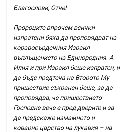
Благослови, Отче!
Пророците впрочем всички
изпратени бяха да проповядват на
коравосърдечния Израил
въплъщението на Единородния. А
Илия и при Израил беше изпратен, и
да бъде предтеча на Второто Му
пришествие съхранен беше, за да
проповядва, че пришествието
Господне вече е пред дверите и за
да предскаже измамното и
коварно царство на лукавия – на