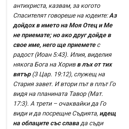
антихриста, казвам, за когото
Спасителят говореше на юдеите:
Аз
дойдох в името на Моя Отец и Ме
не приемате; но ако друг дойде в
свое име, него ще приемете
с
радост (Иоан 5:43). Илия, виделия
някога Бога на Хорив
в лъх от тих
вятър
(3 Цар. 19:12), служещ на
Стария завет. И втори път в плът Го
видя на планината Тавор (Мат.
17:3). А трети – очаквайки да Го
види и да посрещне Съдията,
идещ
на облаците със слава
да съди